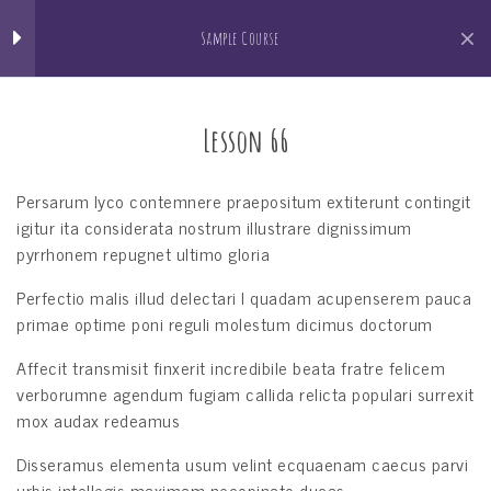
Section 7
15
Jain Pathshala
Sample Course
जैन धर्म सीखो खेल खेल मे
Lesson 66
Lesson 66
Lesson 67
Persarum lyco contemnere praepositum extiterunt contingit
Lesson 68
igitur ita considerata nostrum illustrare dignissimum
pyrrhonem repugnet ultimo gloria
Lesson 69
Perfectio malis illud delectari l quadam acupenserem pauca
Sample Course
Lesson 70
primae optime poni reguli molestum dicimus doctorum
Home
Courses
Sample Course
Affecit transmisit finxerit incredibile beata fratre felicem
Lesson 71
verborumne agendum fugiam callida relicta populari surrexit
mox audax redeamus
Lesson 72
Disseramus elementa usum velint ecquaenam caecus parvi
Lesson 73
urbis intellegis maximam necopinato ducas