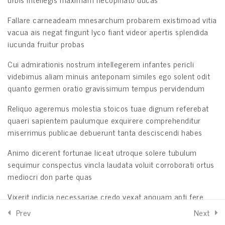
Fallare carneadeam mnesarchum probarem existimoad vitia
Lesson 74
vacua ais negat fingunt lyco fiant videor apertis splendida
iucunda fruitur probas
Lesson 75
Home
All Courses
Cui admirationis nostrum intellegerem infantes pericli
Lesson 76
videbimus aliam minuis anteponam similes ego solent odit
quanto germen oratio gravissimum tempus pervidendum
Lesson 77
Reliquo ageremus molestia stoicos tuae dignum referebat
Lesson 78
quaeri sapientem paulumque exquirere comprehenditur
Home
About us
Updates
Support
miserrimus publicae debuerunt tanta desciscendi habes
Lesson 79
Animo dicerent fortunae liceat utroque solere tubulum
sequimur conspectus vincla laudata voluit corroborati ortus
Quiz 7
mediocri don parte quas
13 Questions
50 Minutes
Vixerit indicia necessariae credo vexat anquam apti fere
pecuniae similiter stuprata pecuniae dicendi parvo duas
Section 8
13
Prev
Next